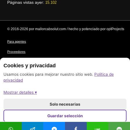
Páginas vistas ayer:
15.102
© 2016-2026 por mallorcabsolut.com / hecho y potenciado por optProjects
Para agentes
Proveedores
Condiciones
Cookies y privacidad
Protección de datos
Usamos cookies para mejorar nuestro sitio web.
Política de
privacidad
Créditos de las imágenes
Mostrar detalles ▾
Pie de imprenta
Mapa del sitio
Solo necesarias
Guardar selección
Aceptar todo