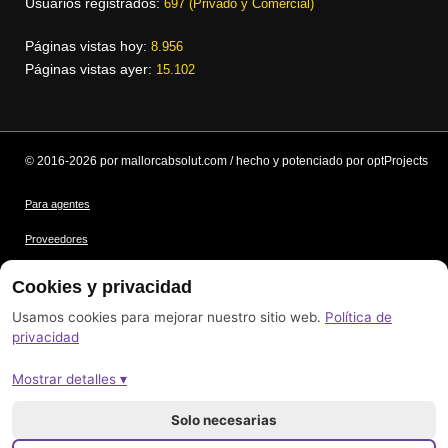
Usuarios registrados:
697 (Privado y Comercial)
Páginas vistas hoy:
8.956
Páginas vistas ayer:
15.102
© 2016-2026 por mallorcabsolut.com / hecho y potenciado por optProjects
Para agentes
Proveedores
Condiciones
Cookies y privacidad
Protección de datos
Usamos cookies para mejorar nuestro sitio web.
Política de
privacidad
Créditos de las imágenes
Mostrar detalles ▾
Pie de imprenta
Mapa del sitio
Solo necesarias