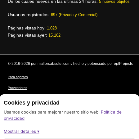
De los cuales nuevos en las últimas 24 horas:
5 nuevos objetos
Usuarios registrados:
697 (Privado y Comercial)
Páginas vistas hoy:
1.028
Páginas vistas ayer:
15.102
© 2016-2026 por mallorcabsolut.com / hecho y potenciado por optProjects
Para agentes
Proveedores
Condiciones
Cookies y privacidad
Protección de datos
Usamos cookies para mejorar nuestro sitio web.
Política de
privacidad
Créditos de las imágenes
Mostrar detalles ▾
Pie de imprenta