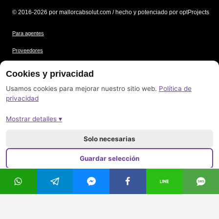
© 2016-2026 por mallorcabsolut.com / hecho y potenciado por optProjects
Para agentes
Proveedores
Condiciones
Cookies y privacidad
Protección de datos
Usamos cookies para mejorar nuestro sitio web.
Política de
privacidad
Créditos de las imágenes
Mostrar detalles ▾
Pie de imprenta
Mapa del sitio
Solo necesarias
Guardar selección
Aceptar todo