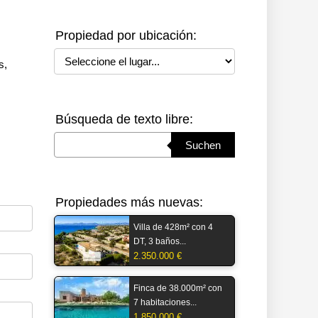
Propiedad por ubicación:
Seleccione el lugar
s,
Búsqueda de texto libre:
Suchbegriff eingeben
Suchen
Propiedades más nuevas:
Villa de 428m² con 4
DT, 3 baños...
2.350.000 €
Finca de 38.000m² con
7 habitaciones...
1.850.000 €