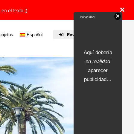
×
en el texto ;)
×
Publicidad:
objetos
Español
Enviar propiedad
Aquí debería
en realidad
aparecer
publicidad…