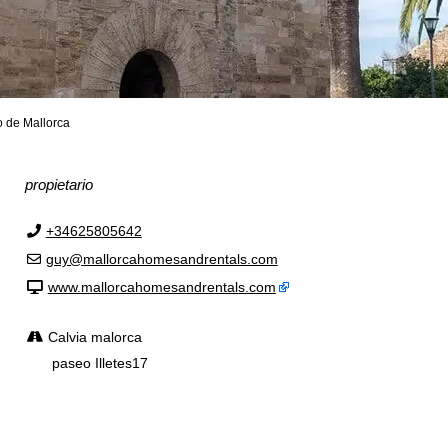
o de Mallorca
s
Todas las ciudades
Todos los c
propietario
+34625805642
guy@mallorcahomesandrentals.com
www.mallorcahomesandrentals.com
Calvia malorca
paseo Illetes17