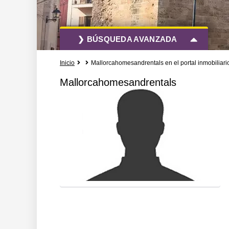
❯ BÚSQUEDA AVANZADA
Inicio
Mallorcahomesandrentals en el portal inmobiliari
Todas las acciones
Todos los tipo
Mallorcahomesandrentals
Más opciones de búsqueda