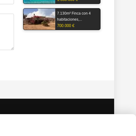
7.130m² Finca con 4
habitaciones,...
700.000 €
ea:
758 (con 15.609 imágenes), 2 más en revisión
imas 24 horas:
0 nuevos objetos