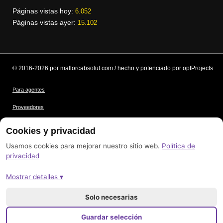
Páginas vistas hoy:
6.052
Páginas vistas ayer:
15.102
© 2016-2026 por mallorcabsolut.com / hecho y potenciado por optProjects
Para agentes
Proveedores
Condiciones
Cookies y privacidad
Protección de datos
Usamos cookies para mejorar nuestro sitio web.
Política de
privacidad
Créditos de las imágenes
Mostrar detalles ▾
Pie de imprenta
Mapa del sitio
Solo necesarias
Guardar selección