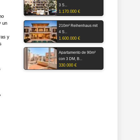
3 S...
1.170.000 €
no
y un
210m² Reihenhaus mit
4 S...
ras y
1.600.000 €
s
Apartamento de 90m²
con 3 DM, B...
330.000 €
s
,