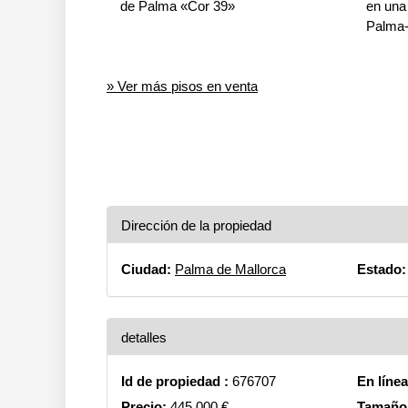
de Palma «Cor 39»
en una 
Palma
» Ver más pisos en venta
Dirección de la propiedad
Ciudad:
Palma de Mallorca
Estado:
detalles
Id de propiedad :
676707
En líne
Precio:
445.000 €
Tamaño 