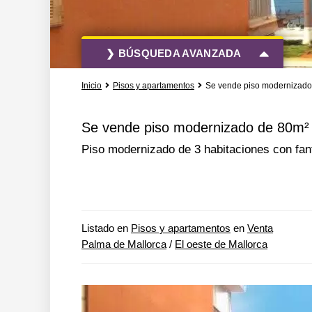
❯ BÚSQUEDA AVANZADA
Inicio
Pisos y apartamentos
Se vende piso modernizado 
Todas las acciones
Todos los tipo
Se vende piso modernizado de 80m² c
Piso modernizado de 3 habitaciones con fan
Más opciones de búsqueda
Listado en
Pisos y apartamentos
en
Venta
Palma de Mallorca
/
El oeste de Mallorca