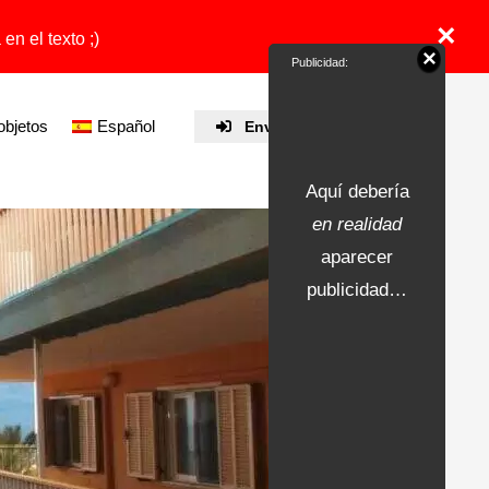
×
en el texto ;)
×
Publicidad:
objetos
Español
Enviar propiedad
Aquí debería
en realidad
aparecer
publicidad…