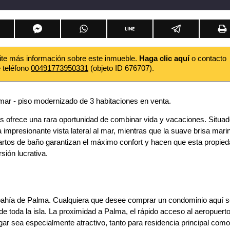
ite más información sobre este inmueble.
Haga clic aquí
o contacto
e teléfono
00491773950331
(objeto ID 676707).
 mar - piso modernizado de 3 habitaciones en venta.
s ofrece una rara oportunidad de combinar vida y vacaciones. Situa
 impresionante vista lateral al mar, mientras que la suave brisa mari
artos de baño garantizan el máximo confort y hacen que esta propie
sión lucrativa.
la bahía de Palma. Cualquiera que desee comprar un condominio aquí 
de toda la isla. La proximidad a Palma, el rápido acceso al aeropuerto
gar sea especialmente atractivo, tanto para residencia principal como