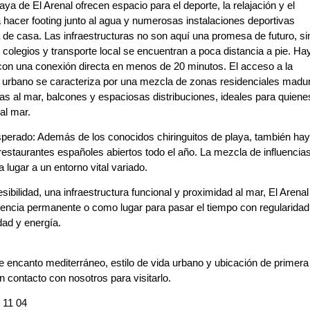
ya de El Arenal ofrecen espacio para el deporte, la relajación y el
a hacer footing junto al agua y numerosas instalaciones deportivas
rta de casa. Las infraestructuras no son aquí una promesa de futuro, si
colegios y transporte local se encuentran a poca distancia a pie. Ha
 con una conexión directa en menos de 20 minutos. El acceso a la
e urbano se caracteriza por una mezcla de zonas residenciales madu
as al mar, balcones y espaciosas distribuciones, ideales para quiene
al mar.
perado: Además de los conocidos chiringuitos de playa, también hay
restaurantes españoles abiertos todo el año. La mezcla de influencia
a lugar a un entorno vital variado.
ilidad, una infraestructura funcional y proximidad al mar, El Arenal
dencia permanente o como lugar para pasar el tiempo con regularidad
dad y energía.
e encanto mediterráneo, estilo de vida urbano y ubicación de primera
 contacto con nosotros para visitarlo.
 11 04