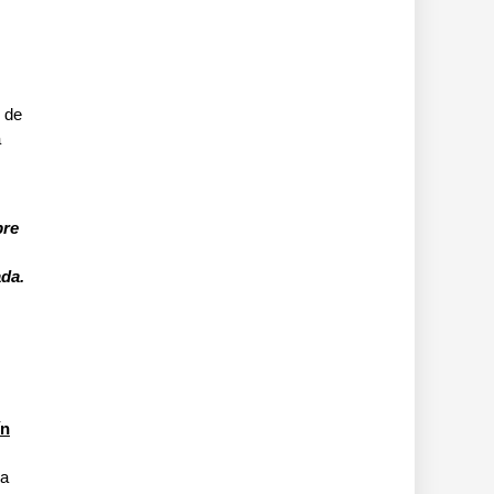
o de
a
bre
ada.
ín
la