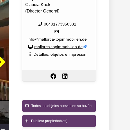
Claudia Kock
(Director General)
00491773950331
info@mallorca-topimmobilien.de
mallorca-topimmobilien.de
Detalles, objetos e impresión
Todos los objetos nuevos en su buzón
Publicar propiedad(es)