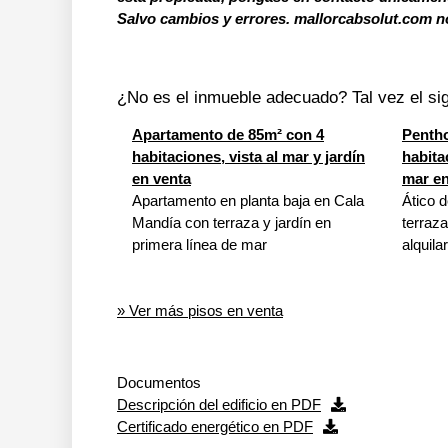
Salvo cambios y errores. mallorcabsolut.com no
¿No es el inmueble adecuado? Tal vez el sig
Apartamento de 85m² con 4
Pentho
habitaciones, vista al mar y jardín
habita
en venta
mar en
Apartamento en planta baja en Cala
Ático 
Mandía con terraza y jardín en
terraz
primera línea de mar
alquilar
» Ver más pisos en venta
Documentos
Descripción del edificio en PDF
Certificado energético en PDF