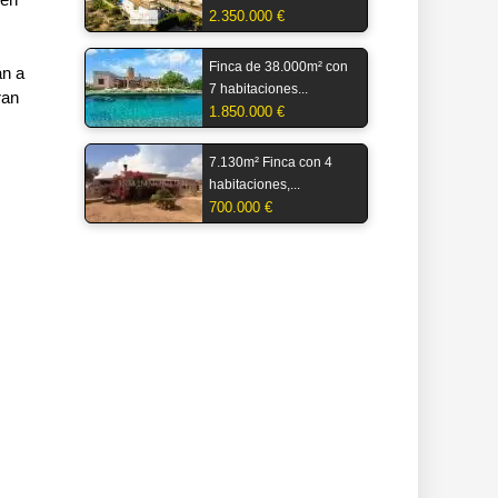
2.350.000 €
Finca de 38.000m² con
án a
7 habitaciones...
ran
1.850.000 €
7.130m² Finca con 4
habitaciones,...
700.000 €