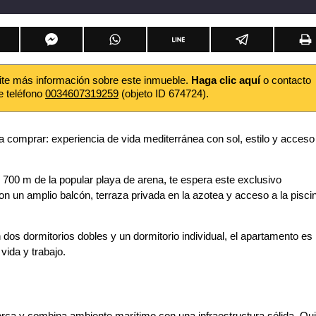
ite más información sobre este inmueble.
Haga clic aquí
o contacto
e teléfono
0034607319259
(objeto ID 674724).
 comprar: experiencia de vida mediterránea con sol, estilo y acceso 
lo 700 m de la popular playa de arena, te espera este exclusivo
n un amplio balcón, terraza privada en la azotea y acceso a la pisci
n dos dormitorios dobles y un dormitorio individual, el apartamento es 
vida y trabajo.
lorca y combina ambiente marítimo con una infraestructura sólida. Qu