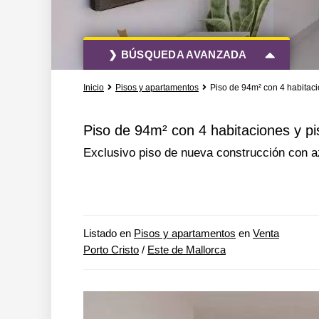
❯ BÚSQUEDA AVANZADA
Inicio
Pisos y apartamentos
Piso de 94m² con 4 habitaci
Todas las acciones
Todos los tipo
Piso de 94m² con 4 habitaciones y pi
Exclusivo piso de nueva construcción con azo
Más opciones de búsqueda
Listado en
Pisos y apartamentos
en
Venta
Porto Cristo
/
Este de Mallorca