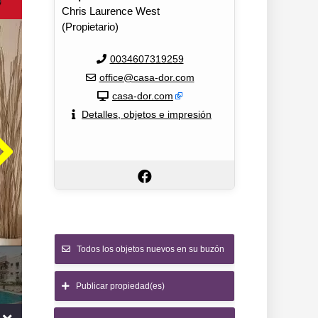
o
Chris Laurence West
(Propietario)
0034607319259
office@casa-dor.com
casa-dor.com
Detalles, objetos e impresión
Todos los objetos nuevos en su buzón
Publicar propiedad(es)