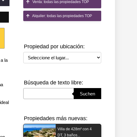
Venta: todas las propiedades TOP
Alquiler: todas las propiedades TOP
Propiedad por ubicación:
Seleccione el lugar
a la
Búsqueda de texto libre:
na
Suchbegriff eingeben
Suchen
ideal
Propiedades más nuevas:
Villa de 428m² con 4
DT, 3 baños...
ien