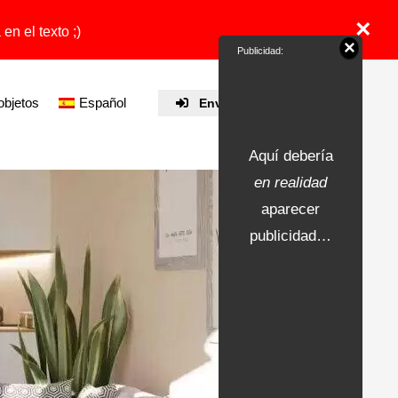
×
en el texto ;)
×
Publicidad:
objetos
Español
Enviar propiedad
Aquí debería
en realidad
aparecer
publicidad…