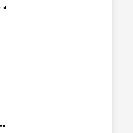
 sol
bre